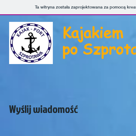
Ta witryna została zaprojektowana za pomocą kre
Kajakiem
po Szprot
Wyślij wiadomość