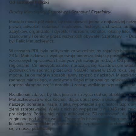
Od autorów
książki
Drodzy Mieszkańcy Szprotawy i Szanowni Czytelnicy!
Musiało minąć pół wieku, by móc ujawnić jedną z najbardziej niez
prawa, adwokat, notariusz, naukowiec, historyk, archiwista, autor,
zabytków, organizator i dyrektor muzeum, bohater, lokalny lider, 
szanowany i ceniony przez wszystkich obywatel Szprotawy... - Duż
był Felix Matuszkiewicz.
W czasach PRL było politycznie za wcześnie, by zająć się biogra
23 lat Matuszkiewicz wydaje swoją pierwszą książkę poświęconą d
wzorcowych opracowań historycznych swojego rodzaju. Od podst
regionalne. Co niewyobrażalne, narażając się nazistowskim władz
żydowskich w sporach przeciwko NSDAP, nawet w 1939 roku. Jego 
mocna, że on mógł w sposób jawny szydzić z nazistów. Mieszkańc
radnego miejskiego, a wojewoda śląski mianował go opiekunem z
dopiero skromna część dorobku i zasług wielkiego szprotawianina
Rzadko się zdarza, by ktoś jeszcze za życia stał się obiektem pub
Matuszkiewicza wręcz kochali, dając upust swoim uczuciom w art
naszego bohatera. Pasja, z jaką wypowiadał się o historii Szprotaw
ziemi szprotawskiej. Wielu z nich po wypędzeniu w 1945 roku żało
prelekcjach. Podaje się, że opublikował ok. 50 opracowań. Aurą t
zaginioną pod koniec wojny „Topografia historyczna Szprotawy” ja
kościoła ewangelickiego najcenniejsze szprotawskie archiwalia i
się z naszą publikacją.