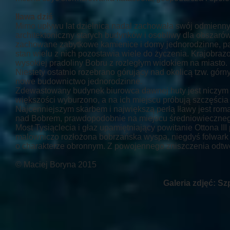
Iława dziś
Mimo upływu lat dzielnica nadal zachowała swój odmienny 
architektoniczny starych budynków i osobliwy dla obszaró
zachowane zabytkowe kamienice i domy jednorodzinne, pam
stan wielu z nich pozostawia wiele do życzenia. Krajobraz
wysokiej pradoliny Bobru z rozległym widokiem na miasto. 
Niestety ostatnio rozebrano górujący nad okolicą tzw. górn
nowe budownictwo jednorodzinne.
Zdewastowany budynek biurowca dawnej huty jest niczym „
większości wyburzono, a na ich miejscu próbują szczęści
Najcenniejszym skarbem i największą perłą Iławy jest rom
nad Bobrem, prawdopodobnie na miejscu średniowieczneg
Most Tysiąclecia i głaz upamiętniający powitanie Ottona II
malowniczo rozłożona bobrzańska wyspa, niegdyś folwark 
o charakterze obronnym. Z powojennego zniszczenia odtw
© Maciej Boryna 2015
Galeria zdjęć: Sz