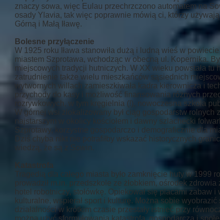
znaczy sowa, więc Eulau przechrzczono automatem na Sow
osady Ylavia, tak więc poprawnie mówią ci, którzy używają 
Górną i Małą Iławę.
Bolesne przyłączenie
W 1925 roku Iława stanowiła dużą i ludną wieś w powiecie
miastem Szprotawa, wchodząc w obecną ul. Kopernika. Był
miejscowych tradycji hutniczych. W XX wieku powstała tu 
zatrudnienie także wielu mieszkańców sąsiednich miejsco
wytwornych willach zamieszkiwała kadra kierownicza i tech
przychody do kasy i możliwość finansowania różnych przed
rozrywkowych, w tym kręgielnia (!), nowoczesna szkoła publ
W górnej wsi zlokalizowany był ciąg gospodarstw rolnych z
najstarszym w okolicy kościołem i dawny szlachecki folwar
Szprotawy, korzystne gospodarczo i demograficznie dla mi
Dziś chyba nikt nie potrafiłby wskazać historycznych grani
wiedzą, że są z Sowin.
Katastrofa
Tragedią dla całego miasta było zamknięcie huty w 1999 rok
prowadził m.in. przedszkole ze żłobkiem, ośrodek zdrowia 
hotel robotniczy, stołówkę. Opiekował się placami zabaw i
kulturalne, wspierał sport i kulturę. Można sobie wyobrazić 
działalności w krótkim czasie przestały istnieć przy rów
można użyć sformułowania katastrofa, gospodarcza i społe