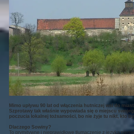
Mimo upływu 90 lat od włączenia hutniczej wsi do mias
Szprotawy tak właśnie wypowiada się o miejscu swojego
poczucia lokalnej tożsamości, bo nie żyje tu nikt, kto 
Dlaczego Sowiny?
To prymitywne i nieprawidłowe tłumaczenie z języka niem